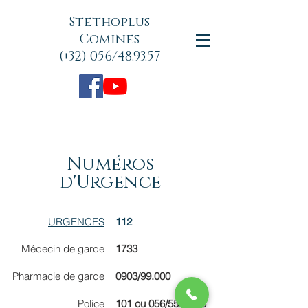
Stethoplus
Comines
(+32) 056/48.93.57
Numéros
d'Urgence
URGENCES
112
Médecin de garde
1733
Pharmacie de garde
0903/99.000
Police
101 ou 056/55.00.55