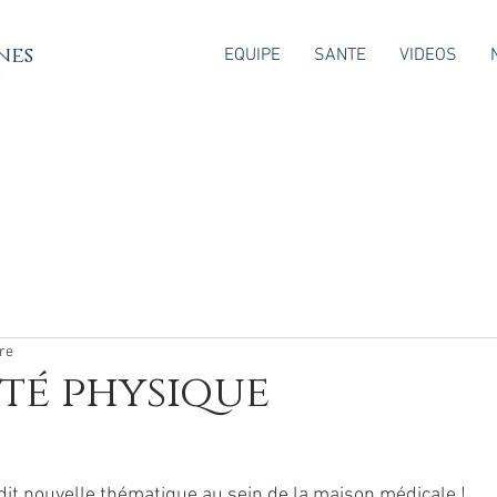
nes
EQUIPE
SANTE
VIDEOS
7
ure
ité physique
dit nouvelle thématique au sein de la maison médicale !