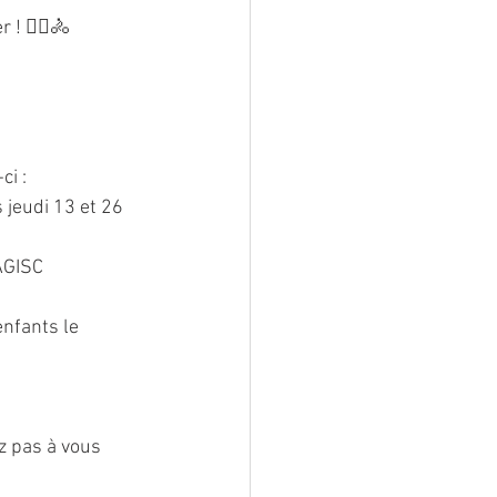
! 🤽‍♀️🚴
i : 
jeudi 13 et 26 
’AGISC
enfants le 
z pas à vous 