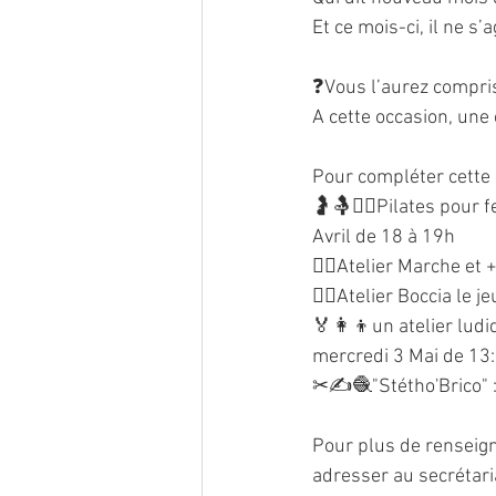
Et ce mois-ci, il ne s
❓Vous l’aurez compris
A cette occasion, une
Pour compléter cette b
🤰🤱🧘‍♀️Pilates pour
Avril de 18 à 19h
🚶‍♀️Atelier Marche et
🤸‍♀️Atelier Boccia le 
🏅👩‍👦un atelier ludi
mercredi 3 Mai de 13:
✂✍🧶"Stétho'Brico" : 
Pour plus de renseigne
adresser au secrétari